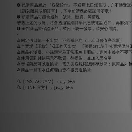
➊ 代購商品屬於 『客製給付』 不適用七日鑑賞期，亦不接受退
【請勿隨意取消訂單】，下單前請務必確認清楚哦！
➋ 預購商品可能會遇到「缺貨、斷貨」等情況
若遇上述的狀況，將會透過官網訂單訊息或電話通知，再麻煩下
➌ 全館商品皆保證正品，並附上統一發票，請安心選購。
-
🔺國定假日統一不出貨、不回覆訊息（上班日會依序回覆）
🔺全賣場【現貨】1-3工作天出貨，【預購or代購】依賣場備註
🔺商品有溢膠、小線頭皆為正常現象非瑕疵，完美主義者不要
🔺使用貨到付款惡意不取貨一律提告，並加入黑名單
🔺賣場商品可以退換貨，需先與客服確認庫存狀況；原商品外
🔺商品一旦下水任何理由皆不接受退換貨
-
🔍【INSTAGRAM】：bjy_666
🔍【LINE 官方】：@bjy_666