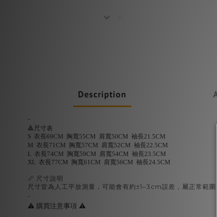
Description
-
🔺尺寸表
S 衣長69CM 胸寬55CM 肩寬50CM 袖長21.5CM
M 衣長71CM 胸寬57CM 肩寬52CM 袖長22.5CM
L 衣長74CM 胸寬59CM 肩寬54CM 袖長23.5CM
XL 衣長77CM 胸寬61CM 肩寬56CM 袖長24.5CM
📏 尺寸說明
尺寸皆為人工平放測量，可能會有約±1–3cm誤差，屬正常範
-
⚠️ 購買注意事項 ⚠️