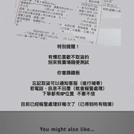
換貨
單後多多留意訊息~
工作天出貨
下單，自行到店面購買
包裝必須保持完整＆吊牌不能拆剪才能退換貨（退換貨須知請詳售後小卡
You might also like...