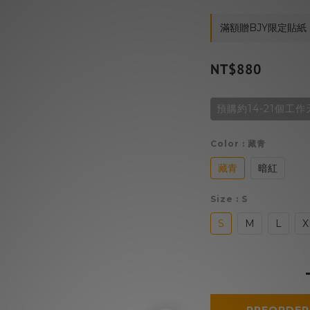
滿額贈BJY限定貼紙 on
NT$880
預購約14-21個工作
Color
: 藏青
藏青
暗紅
Size
: S
S
M
L
X