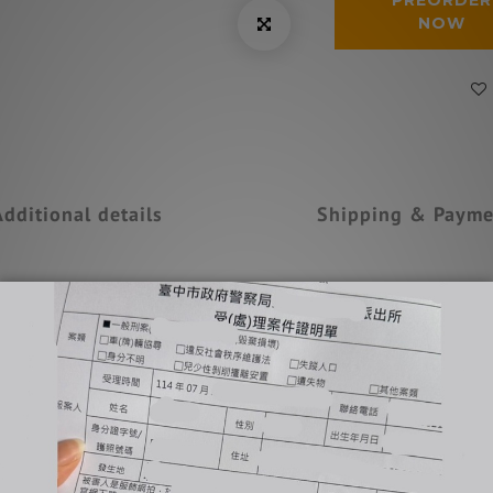
PREORDER
NOW
Additional details
Shipping & Payme
圍，敬請理解。