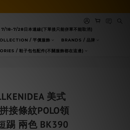
BUY NOW
7/18-7/28日本連線(下單後只能併單不能取消)
COLLECTION / 平價服飾
BRANDS / 品牌
GORIES / 鞋子包包配件(不關服飾都在這邊)
LKENIDEA 美式
拼接條紋POLO領
踢 兩色 BK390