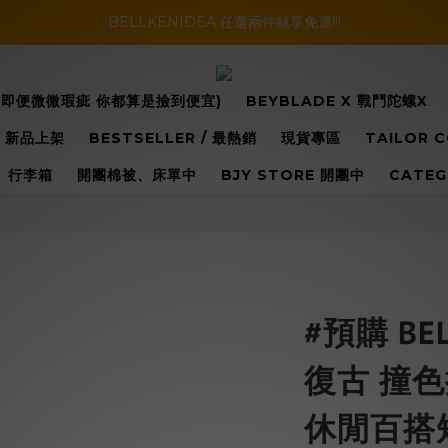
暑假活動登場!! SBG套裝超級優惠價，兩套以上再享免運哦!!
BELLKENIDEA 任選兩件就享免運!!!
暑假活動登場!! SBG套裝超級優惠價，兩套以上再享免運哦!!
換(即便微微瑕疵 你都算是撿到便宜)
BEYBLADE X 戰鬥陀螺X
 / 新品上架
BESTSELLER / 最熱銷
現貨專區
TAILOR 
行李箱
開團棉被、床單中
BJY STORE 開團中
CATE
#預購 BEL
復古 撞色
休閒百搭短