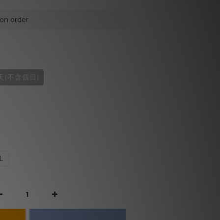
 order
天(不含假日)
L