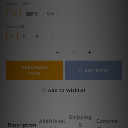
Color
: 白色
白色
燕麥灰
深灰
Size
: XS
XS
S
M
L
XL
PREORDER
BUY NOW
NOW
Add to Wishlist
Shipping
Additional
Customer
Description
&