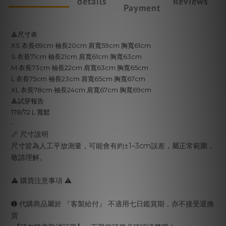
details
Reviews
Payment
🔺尺寸表
XS 衣長69cm 袖長20cm 肩寬59cm 胸寬61cm
S 衣長71cm 袖長21cm 肩寬61cm 胸寬63cm
M 衣長73cm 袖長22cm 肩寬63cm 胸寬65cm
L 衣長75
cm 袖長23cm 肩寬65cm 胸寬67cm
XL 衣長78cm 袖長24cm 肩寬67cm 胸寬69cm
🔺試穿報告
178/72 L 寬鬆
-
📏 尺寸說明
尺寸皆為人工平放測量，可能會有約±1–3cm誤差，屬正常範圍，
敬請理解。
⚠️ 購買注意事項 ⚠️
➊ 代購商品屬於 『客製給付』 不適用七日鑑賞期，亦不接受退換
貨