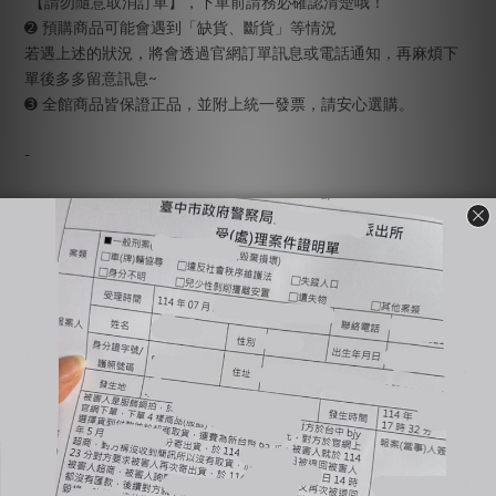
【請勿隨意取消訂單】，下單前請務必確認清楚哦！
➋ 預購商品可能會遇到「缺貨、斷貨」等情況
若遇上述的狀況，將會透過官網訂單訊息或電話通知，再麻煩下
單後多多留意訊息~
➌ 全館商品皆保證正品，並附上統一發票，請安心選購。
-
🔺國定假日統一不出貨、不回覆訊息（上班日會依序回覆）
🔺全賣場【現貨】1-3工作天出貨，【預購or代購】依賣場備註工
作天出貨
🔺商品有溢膠、小線頭皆為正常現象非瑕疵，完美主義者不要下
單，自行到店面購買
🔺使用貨到付款惡意不取貨一律提告，並加入黑名單
🔺賣場商品可以退換貨，需先與客服確認庫存狀況；原商品外包
裝必須保持完整＆吊牌不能拆剪才能退換貨（退換貨須知請詳售
後小卡）
🔺商品一旦下水任何理由皆不接受退換貨
-