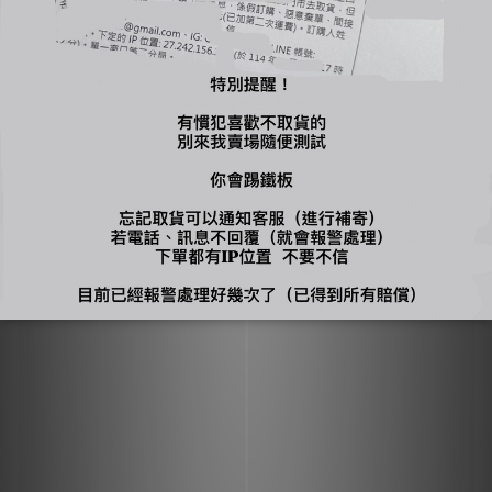
🔍【INSTAGRAM】：bjy_666
🔍【LINE 官方】：@bjy_666
You might also like...