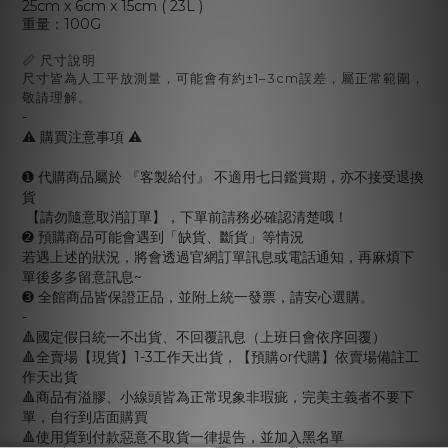
25cm x 6cm x 15cm ( 23L )
重量：100G
📏 尺寸說明
尺寸皆為人工平放測量，可能會有約±1–3cm誤差，屬正常範圍，
敬請理解。
-
⚠️ 購買注意事項 ⚠️
➊ 代購商品屬於 『客製給付』 不適用七日鑑賞期，亦不接受退換
貨
【請勿隨意取消訂單】，下單前請務必確認清楚哦！
➋ 預購商品可能會遇到「缺貨、斷貨」等情況
若遇上述的狀況，將會透過官網訂單訊息或電話通知，再麻煩下
單後多多留意訊息~
➌ 全館商品皆保證正品，並附上統一發票，請安心選購。
-
🔺國定假日統一不出貨、不回覆訊息（上班日會依序回覆）
🔺全賣場【現貨】1-3工作天出貨，【預購or代購】依賣場備註工
作天出貨
🔺商品有溢膠、小線頭皆為正常現象非瑕疵，完美主義者不要下
單，自行到店面購買
🔺使用貨到付款惡意不取貨一律提告，並加入黑名單