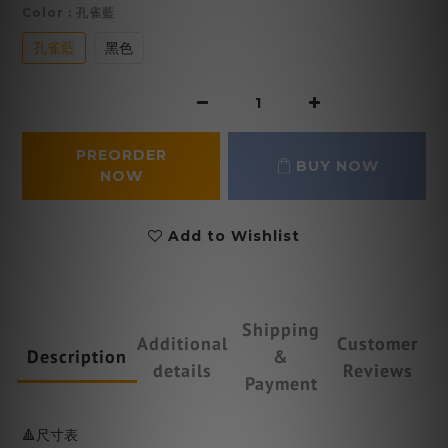
Color
: 孔雀藍
孔雀藍
黑色
PREORDER
BUY NOW
NOW
Add to Wishlist
Shipping
Additional
Customer
Description
&
details
Reviews
Payment
🔺尺寸表