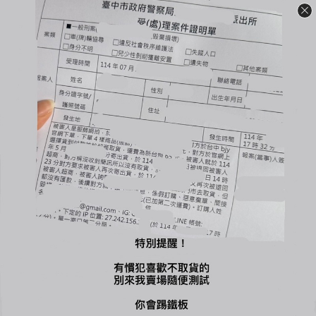
🔺賣場商品可以退換貨，需先與客服確認庫存狀況；原商品外包
裝必須保持完整＆吊牌不能拆剪才能退換貨（退換貨須知請詳售
後小卡）
🔺商品一旦下水任何理由皆不接受退換貨
-
🔍【INSTAGRAM】：bjy_666
🔍【LINE 官方】：@bjy_666
You might also like...