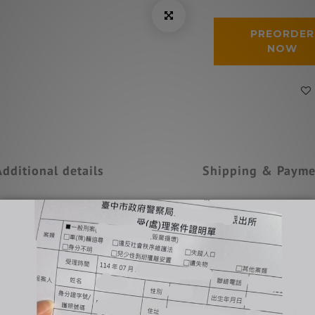
PREORDER
NOW
Additional details
Shipping & Payme
圍，敬請理解。