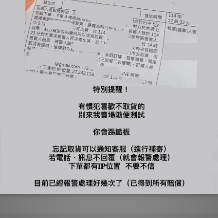
換貨
單後多多留意訊息~
工作天出貨
下單，自行到店面購買
包裝必須保持完整＆吊牌不能拆剪才能退換貨（退換貨須知請詳售後小卡