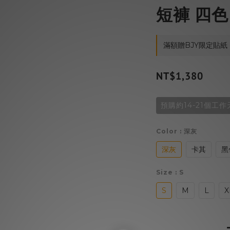
短褲 四色
滿額贈BJY限定貼紙 on
NT$1,380
預購約14-21個工作
Color
: 深灰
深灰
卡其
黑
Size
: S
S
M
L
X