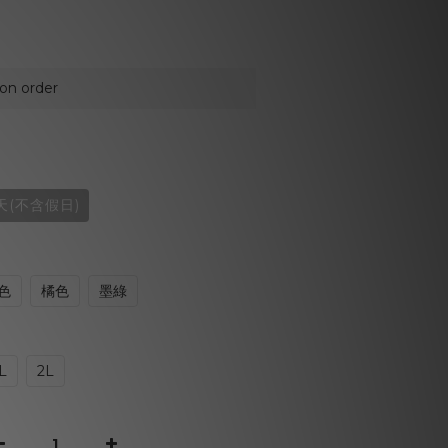
 order
天(不含假日)
色
橘色
墨綠
L
2L