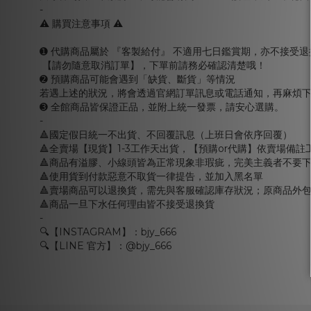
-
⚠️ 購買注意事項 ⚠️
➊ 代購商品屬於 『客製給付』 不適用七日鑑賞期，亦不接受退
【請勿隨意取消訂單】，下單前請務必確認清楚哦！
➋ 預購商品可能會遇到「缺貨、斷貨」等情況
若遇上述的狀況，將會透過官網訂單訊息或電話通知，再麻煩下
➌ 全館商品皆保證正品，並附上統一發票，請安心選購。
-
🔺國定假日統一不出貨、不回覆訊息（上班日會依序回覆）
🔺全賣場【現貨】1-3工作天出貨，【預購or代購】依賣場備註
🔺商品有溢膠、小線頭皆為正常現象非瑕疵，完美主義者不要
🔺使用貨到付款惡意不取貨一律提告，並加入黑名單
🔺賣場商品可以退換貨，需先與客服確認庫存狀況；原商品外
🔺商品一旦下水任何理由皆不接受退換貨
-
🔍【INSTAGRAM】：bjy_666
🔍【LINE 官方】：@bjy_666