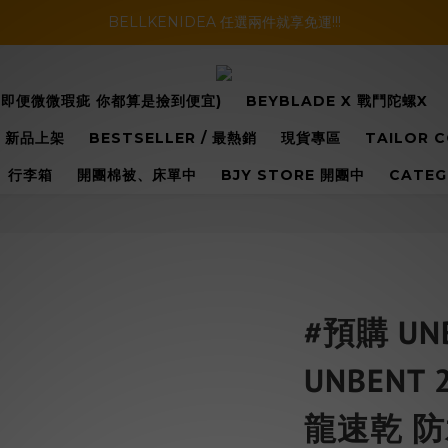
暑假活動登場!! SBG套裝超級優惠價，兩套以上再享免運哦!!
BELLKENIDEA 任選兩件就享免運!!!
暑假活動登場!! SBG套裝超級優惠價，兩套以上再享免運哦!!
換(即便微微瑕疵 你都算是撿到便宜)
BEYBLADE X 戰鬥陀螺X
 / 新品上架
BESTSELLER / 最熱銷
現貨專區
TAILOR 
行李箱
開團棉被、床單中
BJY STORE 開團中
CATE
#預購 UNB
UNBENT
龍速乾 