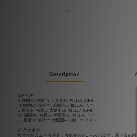
Description
-
🔺尺寸表
S 腰圍76 褲長45 大腿圍36 褲口35 (CM)
M 腰圍80 褲長47 大腿圍37 褲口36 (CM)
L 腰圍84 褲長51 大腿圍38 褲口37 (CM)
XL 腰圍88 褲長53 大腿圍39 褲口38 (CM)
2L 腰圍92 褲長55 大腿圍40 褲口39 (CM)
📏 尺寸說明
尺寸皆為人工平放測量，可能會有約±1–3cm誤差，屬正常範