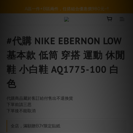
暑假活動登場!! SBG套裝超級優惠價，兩套以上再享免運哦!!
A區一件+B區兩件，任搭組合優惠價980元~!!
BELLKENIDEA 任選兩件就享免運!!!
暑假活動登場!! SBG套裝超級優惠價，兩套以上再享免運哦!!
#代購 NIKE EBERNON LOW
基本款 低筒 穿搭 運動 休閒
鞋 小白鞋 AQ1775-100 白
色
代購商品屬於客訂給付售出不退換貨
下單前請三思
下單後不能取消
全店，滿額贈BJY限定貼紙