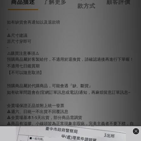
商品描述
了解更多
顧客評價
款方式
如有缺貨會再通知以及退款唷
-
🔺尺寸建議
原尺寸穿即可
-
⚠️購買注意事項⚠️
預購商品屬於客製給付，不適用於退換貨，請確認過後再進行下單喔！
不適用七日鑑賞期
【不可以隨意取消】
預購商品屬於代購商品，可能會遇『缺、斷貨』
如有砍單問題會在(官網訂單訊息或電話)通知，再麻煩留意訂單訊息~
全賣場保證正品並附上統一發票
🔺週六、日統一不出貨不回覆訊息
🔺全賣場基本1-5天出貨，部分商品需調貨
🔺商品有溢膠、小線頭皆為正常現象非瑕疵，完美主義者不要下標，自
行到店面購買
🔺使用貨到付款惡意不取貨一律提告，並加入黑名單