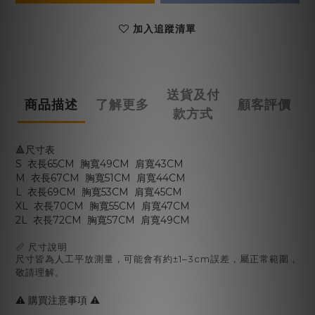
加入追蹤清單
送貨及付
商品描述
了解更多
顧客評價
款方式
🔺尺寸表
S 衣長65CM 胸寬49CM 肩寬43CM
M 衣長67CM 胸寬51CM 肩寬44CM
L 衣長69CM 胸寬53CM 肩寬45CM
XL 衣長70CM 胸寬55CM 肩寬47CM
2L 衣長72CM 胸寬57CM 肩寬49CM
📏 尺寸說明
尺寸皆為人工平放測量，可能會有約±1–3cm誤差，屬正常範圍，
敬請理解。
⚠️ 購買注意事項 ⚠️