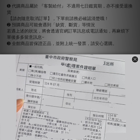
➊ 代購商品屬於 『客製給付』 不適用七日鑑賞期，亦不接受退換
貨
【請勿隨意取消訂單】，下單前請務必確認清楚哦！
➋ 預購商品可能會遇到「缺貨、斷貨」等情況
若遇上述的狀況，將會透過官網訂單訊息或電話通知，再麻煩下
單後多多留意訊息~
➌ 全館商品皆保證正品，並附上統一發票，請安心選購。
-
🔺國定假日統一不出貨、不回覆訊息（上班日會依序回覆）
🔺全賣場【現貨】1-3工作天出貨，【預購or代購】依賣場備註工
作天出貨
🔺商品有溢膠、小線頭皆為正常現象非瑕疵，完美主義者不要下
單，自行到店面購買
🔺使用貨到付款惡意不取貨一律提告，並加入黑名單
🔺賣場商品可以退換貨，需先與客服確認庫存狀況；原商品外包
裝必須保持完整＆吊牌不能拆剪才能退換貨（退換貨須知請詳售
後小卡）
🔺商品一旦下水任何理由皆不接受退換貨
-