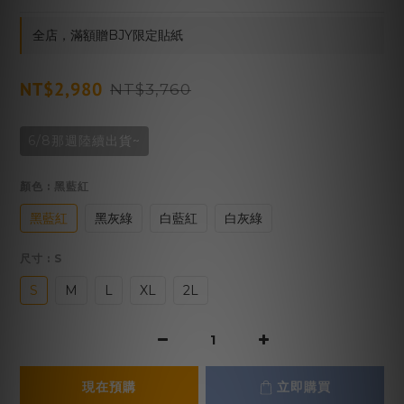
全店，滿額贈BJY限定貼紙
NT$2,980
NT$3,760
6/8那週陸續出貨~
顏色
: 黑藍紅
黑藍紅
黑灰綠
白藍紅
白灰綠
尺寸
: S
S
M
L
XL
2L
現在預購
立即購買