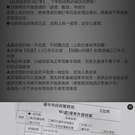
【請勿隨意取消訂單】，下單前請務必確認清楚哦！
➋ 預購商品可能會遇到「缺貨、斷貨」等情況
若遇上述的狀況，將會透過官網訂單訊息或電話通知，再麻煩下單後多
多留意訊息~
➌ 全館商品皆保證正品，並附上統一發票，請安心選購。
-
🔺國定假日統一不出貨、不回覆訊息（上班日會依序回覆）
🔺全賣場【現貨】1-3工作天出貨，【預購or代購】依賣場備註工作天
出貨
🔺商品有溢膠、小線頭皆為正常現象非瑕疵，完美主義者不要下單，自
行到店面購買
🔺使用貨到付款惡意不取貨一律提告，並加入黑名單
🔺賣場商品可以退換貨，需先與客服確認庫存狀況；原商品外包裝必須
保持完整＆吊牌不能拆剪才能退換貨（退換貨須知請詳售後小卡）
🔺商品一旦下水任何理由皆不接受退換貨
-
🔍【INSTAGRAM】：bjy_666
🔍【LINE 官方】：@bjy_666