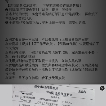
貨
【請勿隨意取消訂單】，下單前請務必確認清楚哦！
➋ 預購商品可能會遇到「缺貨、斷貨」等情況
若遇上述的狀況，將會透過官網訂單訊息或電話通知，再麻煩下
單後多多留意訊息~
➌ 全館商品皆保證正品，並附上統一發票，請安心選購。
-
🔺國定假日統一不出貨、不回覆訊息（上班日會依序回覆）
🔺全賣場【現貨】1-3工作天出貨，【預購or代購】依賣場備註工
作天出貨
🔺商品有溢膠、小線頭皆為正常現象非瑕疵，完美主義者不要下
單，自行到店面購買
🔺使用貨到付款惡意不取貨一律提告，並加入黑名單
🔺賣場商品可以退換貨，需先與客服確認庫存狀況；原商品外包
裝必須保持完整＆吊牌不能拆剪才能退換貨（退換貨須知請詳售
後小卡）
🔺商品一旦下水任何理由皆不接受退換貨
-
🔍【INSTAGRAM】：bjy_666
🔍【LINE 官方】：@bjy_666