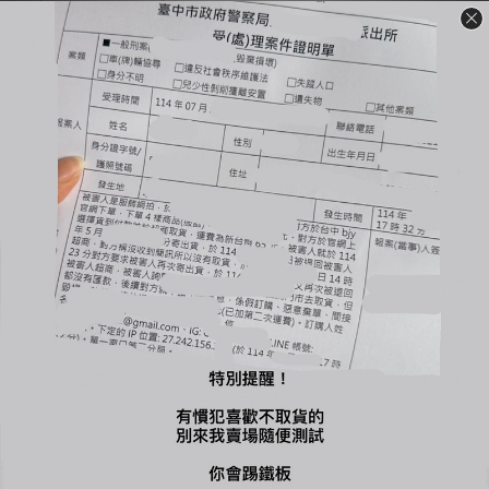
裝必須保持完整＆吊牌不能拆剪才能退換貨（退換貨須知請詳售
後小卡）
🔺商品一旦下水任何理由皆不接受退換貨
-
🔍【INSTAGRAM】：bjy_666
🔍【LINE 官方】：@bjy_666
您可能喜歡...