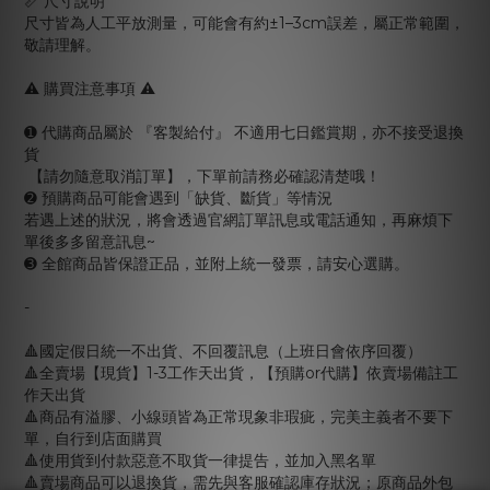
📏 尺寸說明
尺寸皆為人工平放測量，可能會有約±1–3cm誤差，屬正常範圍，
敬請理解。
⚠️ 購買注意事項 ⚠️
➊ 代購商品屬於 『客製給付』 不適用七日鑑賞期，亦不接受退換
貨
【請勿隨意取消訂單】，下單前請務必確認清楚哦！
➋ 預購商品可能會遇到「缺貨、斷貨」等情況
若遇上述的狀況，將會透過官網訂單訊息或電話通知，再麻煩下
單後多多留意訊息~
➌ 全館商品皆保證正品，並附上統一發票，請安心選購。
-
🔺國定假日統一不出貨、不回覆訊息（上班日會依序回覆）
🔺全賣場【現貨】1-3工作天出貨，【預購or代購】依賣場備註工
作天出貨
🔺商品有溢膠、小線頭皆為正常現象非瑕疵，完美主義者不要下
單，自行到店面購買
🔺使用貨到付款惡意不取貨一律提告，並加入黑名單
🔺賣場商品可以退換貨，需先與客服確認庫存狀況；原商品外包