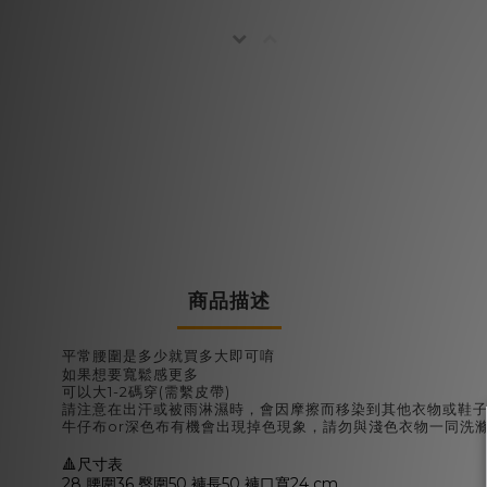
商品描述
平常腰圍是多少就買多大即可唷
如果想要寬鬆感更多
可以大1-2碼穿(需繫皮帶)
請注意在出汗或被雨淋濕時，會因摩擦而移染到其他衣物或鞋
牛仔布or深色布有機會出現掉色現象，請勿與淺色衣物一同洗
🔺尺寸表
28 腰圍36 臀圍50 褲長50 褲口寬24 cm