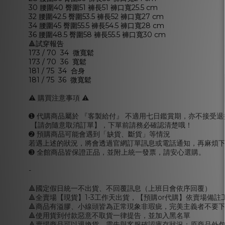
30 腰圍40 臀圍51 褲長51 褲口寬25.5 cm
32 腰圍42.5 臀圍53.5 褲長52 褲口寬27 cm
34 腰圍45 臀圍55.5 褲長54.5 褲口寬28 cm
36 腰圍48.5 臀圍58 褲長55.5 褲口寬30 cm
🔺試穿報告
173 / 70  34  微寬鬆
173 / 70  36  寬鬆
181 / 75  34  合身
181 / 75  36  微寬鬆
⚠️ 購買注意事項 ⚠️
➊ 代購商品屬於 『客製給付』 不適用七日鑑賞期，亦不接受退
【請勿隨意取消訂單】，下單前請務必確認清楚哦！
➋ 預購商品可能會遇到「缺貨、斷貨」等情況
若遇上述的狀況，將會透過官網訂單訊息或電話通知，再麻煩下
➌ 全館商品皆保證正品，並附上統一發票，請安心選購。
-
🔺國定假日統一不出貨、不回覆訊息（上班日會依序回覆）
🔺全賣場【現貨】1-3工作天出貨，【預購or代購】依賣場備註
🔺商品有溢膠、小線頭皆為正常現象非瑕疵，完美主義者不要
🔺使用貨到付款惡意不取貨一律提告，並加入黑名單
🔺賣場商品可以退換貨，需先與客服確認庫存狀況；原商品外