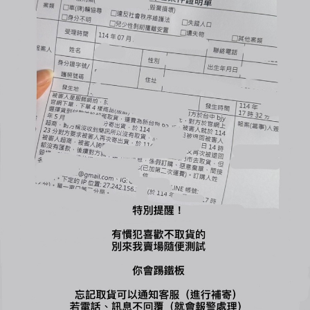
➊ 代購商品屬於 『客製給付』 不適用七日鑑賞期，亦不接受退換
貨
【請勿隨意取消訂單】，下單前請務必確認清楚哦！
➋ 預購商品可能會遇到「缺貨、斷貨」等情況
若遇上述的狀況，將會透過官網訂單訊息或電話通知，再麻煩下
單後多多留意訊息~
➌ 全館商品皆保證正品，並附上統一發票，請安心選購。
-
🔺國定假日統一不出貨、不回覆訊息（上班日會依序回覆）
🔺全賣場【現貨】1-3工作天出貨，【預購or代購】依賣場備註工
作天出貨
🔺商品有溢膠、小線頭皆為正常現象非瑕疵，完美主義者不要下
單，自行到店面購買
🔺使用貨到付款惡意不取貨一律提告，並加入黑名單
🔺賣場商品可以退換貨，需先與客服確認庫存狀況；原商品外包
裝必須保持完整＆吊牌不能拆剪才能退換貨（退換貨須知請詳售
後小卡）
🔺商品一旦下水任何理由皆不接受退換貨