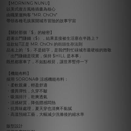
【MORNING NUNU】
以美式復古風格插畫為核心
由職業遛狗客 "MR. ChiChi"
帶領各種毛孩展開城市冒險的故事宇宙
【關於那個「$」的秘密】
趕著出門賺錢（$），結果直接被生活塞在半路上？
這款短T正是 MR. ChiChi 的街頭生存法則
品名上的「$」不是錯字，是我們對忙碌城市最硬核的致敬
「出門賺錢是現實，保持 $HILL 是本事」
既然都塞車了，不如點根菸，讓世界暫停一下
【機能布料】
採用 SORONA® 涼感機能布料：
・柔軟親膚，輕盈舒適
・優異彈性，久穿不皺
・吸濕排汗，乾爽透氣
・涼感材質，降低體感悶熱
・抗異味處理，夏天穿也清爽不黏膩
・高溫預縮工藝，大幅減少洗滌後的縮水率
版型設計