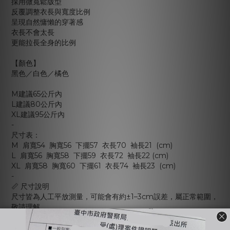
採用微寬鬆版型
反覆調整衣長與寬度比例
呈現自然慵懶的穿著感
衣長不會太長
更能拉長全身的比例
【顏色】
黑色／白色／橘色
M建議65公斤內
L建議80公斤內
XL建議95公斤內
-
尺寸表：
M 肩寬54 胸寬56 下擺57 衣長70 袖長21 (cm)
L 肩寬56 胸寬58 下擺59 衣長72 袖長22 (cm)
XL 肩寬58 胸寬60 下擺61 衣長74 袖長23 (cm)
-
📏 尺寸說明
尺寸皆為人工平放測量，可能會有約±1–3cm誤差，屬正常範圍，
敬請理解。
⚠️ 購買注意事項 ⚠️