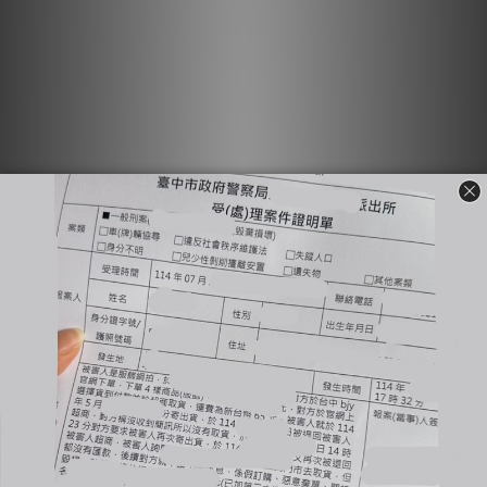
Sold Out
#現貨 Tailor
#預購 Tailor
collection 美式毛呢
collection 防風防水
皮革 棒球外套 黑
鋪棉 立領 馬甲背心 三
NT$980
NT$799
色
NT$1,480