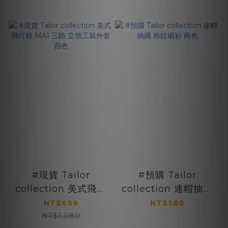
#現貨 Tailor
#預購 Tailor
collection 美式飛行
collection 連帽抽繩
棉 MA1 三防 立領工裝
格紋襯衫 兩色
NT$699
NT$580
外套 四色
NT$1,080