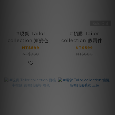
Sold Out
#現貨 Tailor
#預購 Tailor
collection 漸變色條
collection 假兩件式
紋針織衫 三色
衛衣 兩色
NT$599
NT$599
NT$980
NT$880