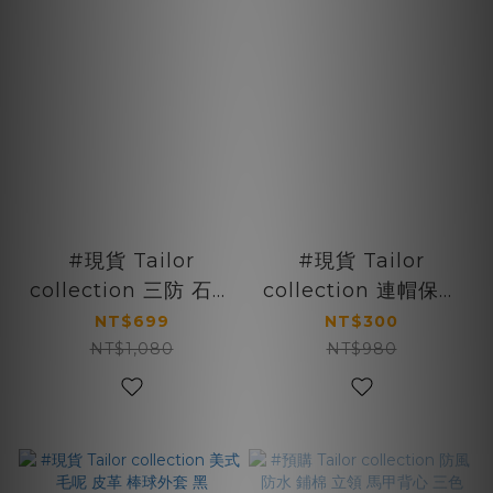
#現貨 Tailor
#現貨 Tailor
collection 三防 石墨
collection 連帽保暖
烯衝鋒衣 寬鬆連帽外
鋪棉寬鬆外套 黑
NT$699
NT$300
套 三色
NT$1,080
NT$980