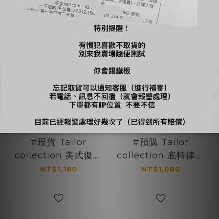
#現貨 Tailor
#預購 Tailor
collection 美式復古
collection 底特律夾
翻領 機車皮外套 黑
克 復古翻領 休閒夾克
NT$1,180
NT$1,080
外套 兩色