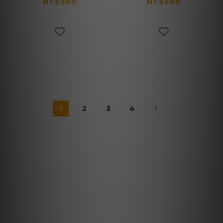
立領針織 寬鬆開衫毛
磅美式連帽衛衣 boxy
NT$980
NT$680
衣外套 兩色
帽tee 三色
1
2
3
4