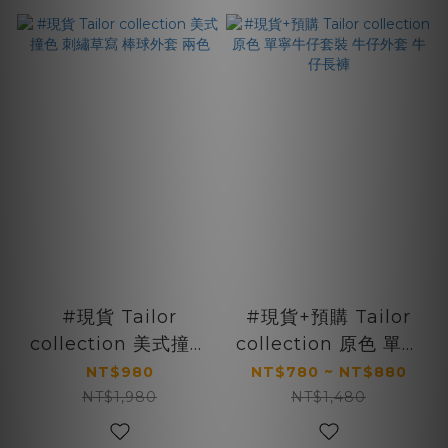
#現貨 Tailor
#現貨+預購 Tailor
collection 美式撞色
collection 原色 單寧
刺繡草寫 棒球外套 兩
牛仔套裝 牛仔外套 牛
NT$980
NT$780 ~ NT$880
色
仔長褲
NT$1,980
NT$1,480