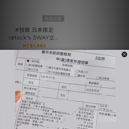
販售結束
#預購 日本限定
retock's 3WAY立領
M65 軍用兩件式 保暖
NT$1,980
外套 兩色