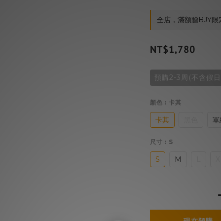
全店，滿額贈BJY限
NT$1,780
預購2-3周(不含假日
顏色
: 卡其
卡其
黑色
軍
尺寸
: S
S
M
L
X