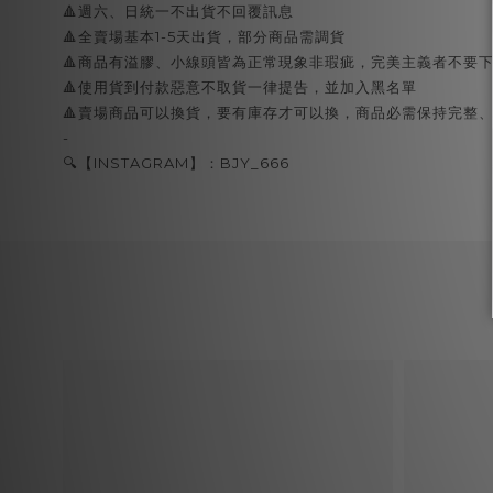
🔺週六、日統一不出貨不回覆訊息
🔺全賣場基本1-5天出貨，部分商品需調貨
🔺商品有溢膠、小線頭皆為正常現象非瑕疵，完美主義者不要
🔺使用貨到付款惡意不取貨一律提告，並加入黑名單
🔺賣場商品可以換貨，要有庫存才可以換，商品必需保持完整
-
🔍【INSTAGRAM】：BJY_666