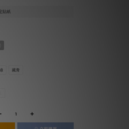
定貼紙
)
綠
藏青
L