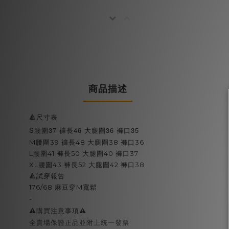
商品描述
🔺尺寸表
S腰圍37 褲長46 大腿圍36 褲口35
M腰圍39 褲長48 大腿圍38 褲口36
L腰圍41 褲長50 大腿圍40 褲口37
XL腰圍43 褲長52 大腿圍42 褲口38
🔺試穿報告
176/68 麻豆穿M寬鬆
-
⚠️購買注意事項⚠️
全賣場保證正品並附上統一發票