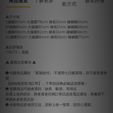
商品描述
了解更多
顧客評價
款方式
🔺尺寸表
S腰圍80cm 大腿圍78cm 褲長50cm 褲腳圍64cm
M腰圍84cm 大腿圍80cm 褲長51cm 褲腳圍66cm
L腰圍88cm 大腿圍82cm 褲長53cm 褲腳圍68cm
XL腰圍92cm 大腿圍84cm 褲長55cm 褲腳圍70cm
🔺試穿報告
178/72 L 寬鬆
⚠️ 購買注意事項 ⚠️
➊ 代購商品屬於 『客製給付』 不適用七日鑑賞期，亦不接受退換
貨
【請勿隨意取消訂單】，下單前請務必確認清楚哦！
➋ 預購商品可能會遇到「缺貨、斷貨」等情況
若遇上述的狀況，將會透過官網訂單訊息或電話通知，再麻煩下
單後多多留意訊息~
➌ 全館商品皆保證正品，並附上統一發票，請安心選購。