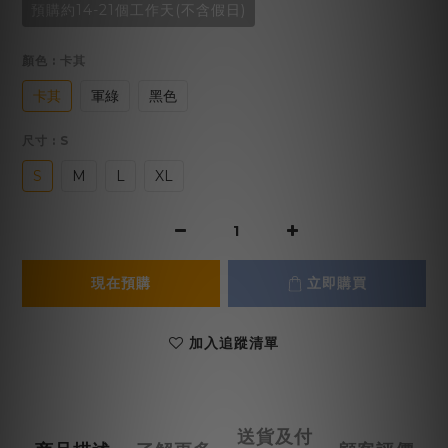
預購約14-21個工作天(不含假日)
顏色
: 卡其
卡其
軍綠
黑色
尺寸
: S
S
M
L
XL
現在預購
立即購買
加入追蹤清單
送貨及付