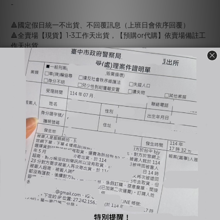
-
🔺國定假日統一不出貨、不回覆訊息（上班日會依序回覆）
🔺全賣場【現貨】1-3工作天出貨，【預購or代購】依賣場備註工
作天出貨
🔺商品有溢膠、小線頭皆為正常現象非瑕疵，完美主義者不要下
單，自行到店面購買
🔺使用貨到付款惡意不取貨一律提告，並加入黑名單
🔺賣場商品可以退換貨，需先與客服確認庫存狀況；原商品外包
裝必須保持完整＆吊牌不能拆剪才能退換貨（退換貨須知請詳售
後小卡）
🔺商品一旦下水任何理由皆不接受退換貨
-
🔍【INSTAGRAM】：bjy_666
🔍【LINE 官方】：@bjy_666