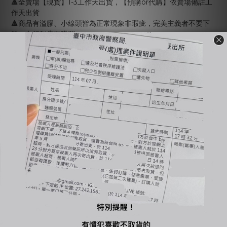
🔺全賣場【現貨】1-3工作天出貨，【預購or代購】依賣場備註工
作天出貨
🔺商品有溢膠、小線頭皆為正常現象非瑕疵，完美主義者不要下
單，自行到店面購買
🔺使用貨到付款惡意不取貨一律提告，並加入黑名單
🔺賣場商品可以退換貨，需先與客服確認庫存狀況；原商品外包
裝必須保持完整＆吊牌不能拆剪才能退換貨（退換貨須知請詳售
後小卡）
🔺商品一旦下水任何理由皆不接受退換貨
-
🔍【INSTAGRAM】：bjy_666
🔍【LINE 官方】：@bjy_666
您可能喜歡...