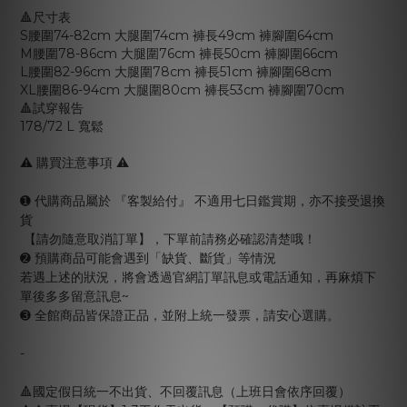
🔺尺寸表
S腰圍74-82cm 大腿圍74cm 褲長49cm 褲腳圍64cm
M腰圍78-86cm 大腿圍76cm 褲長50cm 褲腳圍66cm
L腰圍82-96cm 大腿圍78cm 褲長51cm 褲腳圍68cm
XL腰圍86-94cm 大腿圍80cm 褲長53cm 褲腳圍70cm
🔺試穿報告
178/72 L 寬鬆
⚠️ 購買注意事項 ⚠️
➊ 代購商品屬於 『客製給付』 不適用七日鑑賞期，亦不接受退換
貨
【請勿隨意取消訂單】，下單前請務必確認清楚哦！
➋ 預購商品可能會遇到「缺貨、斷貨」等情況
若遇上述的狀況，將會透過官網訂單訊息或電話通知，再麻煩下
單後多多留意訊息~
➌ 全館商品皆保證正品，並附上統一發票，請安心選購。
-
🔺國定假日統一不出貨、不回覆訊息（上班日會依序回覆）