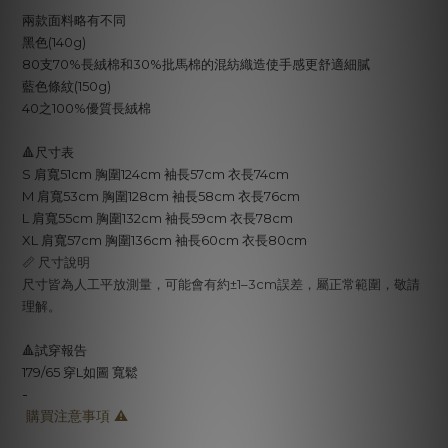
兩款面料略有不同
黑色(140g)
80支70%長絨棉和30%批馬棉的混紡織造使手感更舒適細膩
藍色條紋(150g)
40之100%優質長絨棉
🔺尺寸表
S 肩寬51cm 胸圍124cm 袖長57cm 衣長74cm
M
肩寬53cm 胸圍128cm
袖長58cm
衣長76cm
L
肩寬55cm 胸圍132cm
袖長59cm
衣長78cm
XL
肩寬57cm 胸圍136cm
袖長60cm
衣長80cm
📏 尺寸說明
尺寸皆為人工平放測量，可能會有約±1–3cm誤差，屬正常範圍，敬請
理解。
🔺試穿報告
179/65 穿L如圖 寬鬆
-
購買注意事項 ⚠️