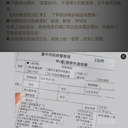
➊ 代購商品屬於 『客製給付』 不適用七日鑑賞期，亦不接受退換
貨
【請勿隨意取消訂單】，下單前請務必確認清楚哦！
➋ 預購商品可能會遇到「缺貨、斷貨」等情況
若遇上述的狀況，將會透過官網訂單訊息或電話通知，再麻煩下
單後多多留意訊息~
➌ 全館商品皆保證正品，並附上統一發票，請安心選購。
-
🔺國定假日統一不出貨、不回覆訊息（上班日會依序回覆）
🔺全賣場【現貨】1-3工作天出貨，【預購or代購】依賣場備註工
作天出貨
🔺商品有溢膠、小線頭皆為正常現象非瑕疵，完美主義者不要下
單，自行到店面購買
🔺使用貨到付款惡意不取貨一律提告，並加入黑名單
🔺賣場商品可以退換貨，需先與客服確認庫存狀況；原商品外包
裝必須保持完整＆吊牌不能拆剪才能退換貨（退換貨須知請詳售
後小卡）
🔺商品一旦下水任何理由皆不接受退換貨