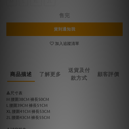
M
L
XL
2L
售完
貨到通知我
加入追蹤清單
送貨及付
商品描述
了解更多
顧客評價
款方式
🔺尺寸表
M 腰圍38CM 褲長50CM
L 腰圍39CM 褲長51CM
XL 腰圍41CM 褲長53CM
2L 腰圍43CM 褲長55CM