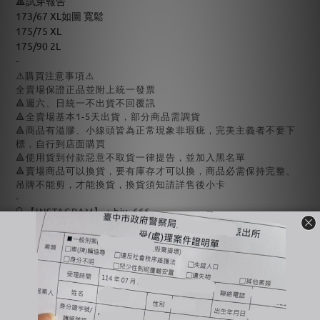
🔺試穿報告
173/67 XL如圖 寬鬆
175/75 XL
175/90 2L
-
⚠️購買注意事項⚠️
全賣場保證正品並附上統一發票
🔺週六、日統一不出貨不回覆訊
🔺全賣場基本1-5天出貨，部分商品需調貨
🔺商品有溢膠、小線頭皆為正常現象非瑕疵，完美主義者不要下
標，自行到店面購買
🔺使用貨到付款惡意不取貨一律提告，並加入黑名單
🔺賣場商品可以換貨，要有庫存才可以換，商品必需保持完整、
吊牌不能剪，才能換貨，換貨須知請詳售後小卡
-
🔍【INSTAGRAM】：bjy_666
您可能喜歡...