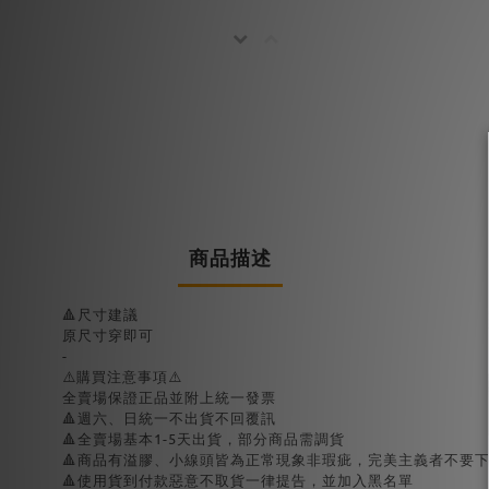
商品描述
🔺尺寸建議
原尺寸穿即可
-
⚠️購買注意事項⚠️
全賣場保證正品並附上統一發票
🔺週六、日統一不出貨不回覆訊
🔺全賣場基本1-5天出貨，部分商品需調貨
🔺商品有溢膠、小線頭皆為正常現象非瑕疵，完美主義者不要
🔺使用貨到付款惡意不取貨一律提告，並加入黑名單