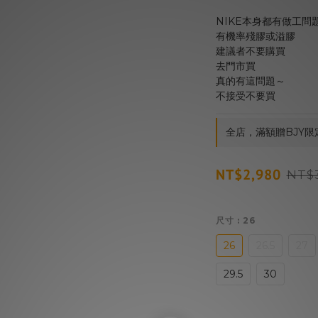
NIKE本身都有做工問
有機率殘膠或溢膠
建議者不要購買
去門市買
真的有這問題～
不接受不要買
全店，滿額贈BJY限
NT$2,980
NT$
尺寸
: 26
26
26.5
27
29.5
30