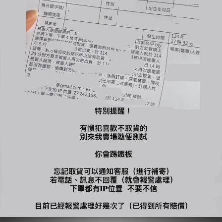
➌ 全館商品皆保證正品，並附上統一發票，請安心選購。
-
🔺國定假日統一不出貨、不回覆訊息（上班日會依序回覆）
🔺全賣場【現貨】1-3工作天出貨，【預購or代購】依賣場備註工
作天出貨
🔺商品有溢膠、小線頭皆為正常現象非瑕疵，完美主義者不要下
單，自行到店面購買
🔺使用貨到付款惡意不取貨一律提告，並加入黑名單
🔺賣場商品可以退換貨，需先與客服確認庫存狀況；原商品外包
裝必須保持完整＆吊牌不能拆剪才能退換貨（退換貨須知請詳售
後小卡）
🔺商品一旦下水任何理由皆不接受退換貨
-
🔍【INSTAGRAM】：bjy_666
🔍【LINE 官方】：@bjy_666