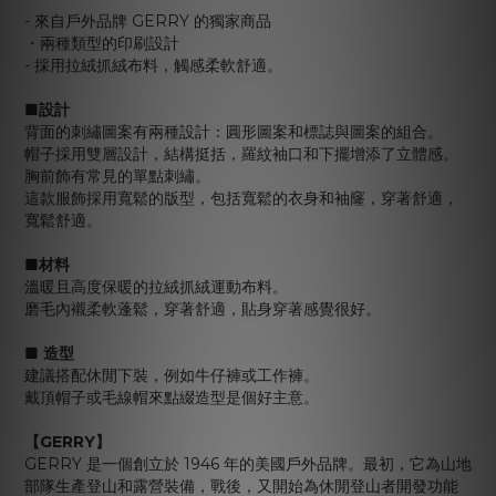
- 來自戶外品牌 GERRY 的獨家商品
・兩種類型的印刷設計
- 採用拉絨抓絨布料，觸感柔軟舒適。
■設計
背面的刺繡圖案有兩種設計：圓形圖案和標誌與圖案的組合。
帽子採用雙層設計，結構挺括，羅紋袖口和下擺增添了立體感。
胸前飾有常見的單點刺繡。
這款服飾採用寬鬆的版型，包括寬鬆的衣身和袖窿，穿著舒適，
寬鬆舒適。
■材料
溫暖且高度保暖的拉絨抓絨運動布料。
磨毛內襯柔軟蓬鬆，穿著舒適，貼身穿著感覺很好。
■ 造型
建議搭配休閒下裝，例如牛仔褲或工作褲。
戴頂帽子或毛線帽來點綴造型是個好主意。
【GERRY】
GERRY 是一個創立於 1946 年的美國戶外品牌。最初，它為山地
部隊生產登山和露營裝備，戰後，又開始為休閒登山者開發功能