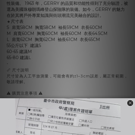
性裝備。 1963 年，GERRY 的品質和功能性得到了充分驗證，被
選為美國珠穆朗瑪峰登山探險隊的裝備。如今，GERRY 的魅力
在於其將戶外專業知識與街頭潮流完美融合的設計。
🔸尺寸表
S 肩寬58CM 胸寬58CM 袖長59CM 衣長60CM
M 肩寬60CM 胸寬60CM 袖長60CM 衣長64.5CM
L 肩寬62CM 胸寬62CM 袖長61CM 衣長65CM
55公斤以下 建議S
60-65 建議M
65-80 建議L
-
📏 尺寸說明
尺寸皆為人工平放測量，可能會有約±1–3cm誤差，屬正常範圍，
敬請理解。
⚠️ 購買注意事項 ⚠️
➊ 代購商品屬於 『客製給付』 不適用七日鑑賞期，亦不接受退換
貨
【請勿隨意取消訂單】，下單前請務必確認清楚哦！
➋ 預購商品可能會遇到「缺貨、斷貨」等情況
若遇上述的狀況，將會透過官網訂單訊息或電話通知，再麻煩下
單後多多留意訊息~