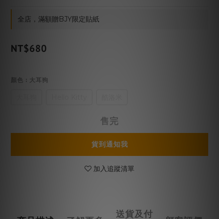
全店，滿額贈BJY限定貼紙
NT$680
顏色
: 大耳狗
大耳狗
Hello Kitty
酷洛米
售完
貨到通知我
加入追蹤清單
送貨及付