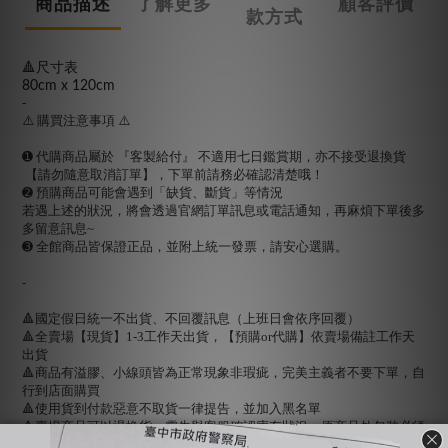
商品描述
了解更多
顧客評價
款方式
🔺尺寸表
80cm x 120cm
-
⚠️ 購買注意事項 ⚠️
➊ 代購商品屬於 『客製給付』 不適用七日鑑賞期，亦不接受退換貨
【請勿隨意取消訂單】，下單前請務必確認清楚哦！
➋ 預購商品可能會遇到「缺貨、斷貨」等情況
若遇上述的狀況，將會透過官網訂單訊息或電話通知，再麻煩下單後多
多留意訊息~
➌ 全館商品皆保證正品，並附上統一發票，請安心選購。
-
🔺國定假日統一不出貨、不回覆訊息（上班日會依序回覆）
🔺全賣場【現貨】1-3工作天出貨，【預購or代購】依賣場備註工作天
出貨
🔺商品有溢膠、小線頭皆為正常現象非瑕疵，完美主義者不要下單，自
行到店面購買
🔺使用貨到付款惡意不取貨一律提告，並加入黑名單
🔺賣場商品可以退換貨，需先與客服確認庫存狀況；原商品外包裝必須
保持完整＆吊牌不能拆剪才能退換貨（退換貨須知請詳售後小卡）