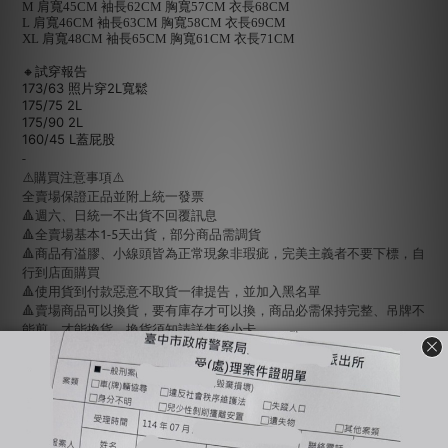
M 肩寬45CM 袖長62CM 胸寬57CM 衣長68CM
L 肩寬46CM 袖長63CM 胸寬58CM 衣長69CM
XL 肩寬48CM 袖長65CM 胸寬61CM 衣長71CM
🔸試穿報告
173/63
照片穿2L寬鬆
175/75
2L
175/90 2L
160/45 L蓋屁股
-
⚠️購買注意事項⚠️
全賣場保證正品並附上統一發票
🔺週六、日統一不出貨不回覆訊息
🔺全賣場基本1-5天出貨，部分商品需調貨
🔺商品有溢膠、小線頭皆為正常現象非瑕疵，完美主義者不要下標，自
行到店面購買
🔺使用貨到付款惡意不取貨一律提告，並加入黑名單
🔺賣場商品可以換貨，要有庫存才可以換，商品必需保持完整、吊牌不
能剪，才能換貨，換貨須知請詳售後小卡
-
🔍【INSTAGRAM】：bjy_666