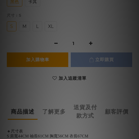
黑色
卡其
尺寸
: S
S
M
L
XL
加入購物車
立即購買
加入追蹤清單
送貨及付
商品描述
了解更多
顧客評價
款方式
🔸尺寸表
S 肩寬44CM 袖長61CM 胸寬56CM 衣長67CM