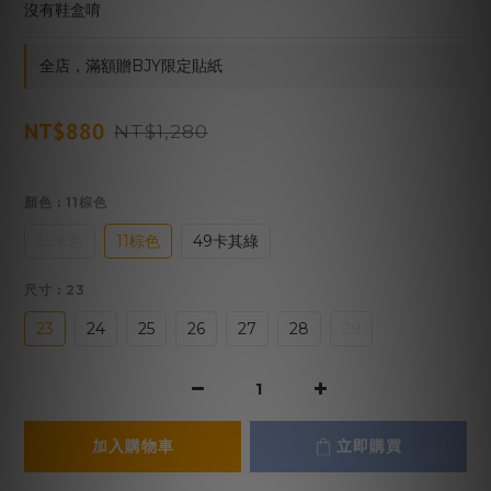
沒有鞋盒唷
全店，滿額贈BJY限定貼紙
NT$880
NT$1,280
顏色
: 11棕色
35米色
11棕色
49卡其綠
尺寸
: 23
23
24
25
26
27
28
29
加入購物車
立即購買