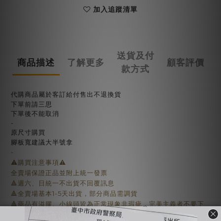
加入追蹤清單
送貨及付
商品描述
了解更多
顧客評價
款方式
代購商品屬於客訂給付售出不退換貨
下單前請三思
下單後不能取消
-
原尺寸購買
腳板寬建議大半號拿
-
⚠️購買注意事項⚠️
全賣場保證正品並附上統一發票
🔺週六、日統一不出貨不回覆訊息
🔺全賣場基本1-5天出貨，部分商品需調貨
🔺商品有溢膠、小線頭皆為正常現象非瑕疵，完美主義者不要下
標，自行到店面購買