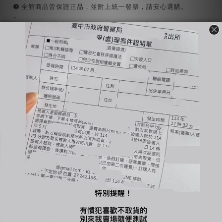
➌ 全館商品皆保證正品，並附上統一發票，請安心選購。
-
🔺國定假日統一不出貨、不回覆訊息（上班日會依序回覆）
🔺全賣場【現貨】1-3工作天出貨，【預購or代購】依賣場備註工作
🔺商品有溢膠、小線頭皆為正常現象非瑕疵，完美主義者不要下單
🔺使用貨到付款惡意不取貨一律提告，並加入黑名單
🔺賣場商品可以退換貨，需先與客服確認庫存狀況；原商品外包裝
🔺商品一旦下水任何理由皆不接受退換貨
-
🔍【INSTAGRAM】：bjy_666
🔍【LINE 官方】：@bjy_666
您可能喜歡...