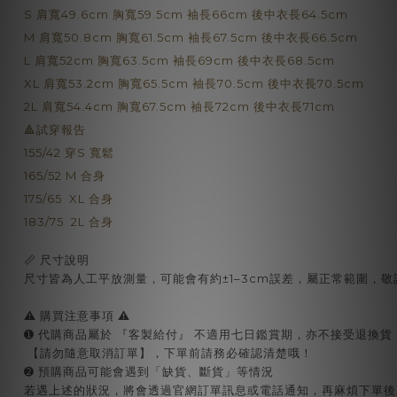
S 肩寬49.6cm 胸寬59.5cm 袖長66cm 後中衣長64.5cm
M 肩寬50.8cm 胸寬61.5cm 袖長67.5cm
後中
衣長66.5cm
L 肩寬52cm 胸寬63.5cm 袖長69cm
後中
衣長68.5cm
XL 肩寬53.2cm 胸寬65.5cm 袖長70.5cm
後中
衣長70.5cm
2L 肩寬54.4cm 胸寬67.5cm 袖長72cm
後中
衣長71cm
🔺試穿報告
155/42 穿S 寬鬆
165/52 M 合身
175/65 XL 合身
183/75 2L 合身
📏 尺寸說明
尺寸皆為人工平放測量，可能會有約±1–3cm誤差，屬正常範圍，敬
⚠️ 購買注意事項 ⚠️
➊ 代購商品屬於 『客製給付』 不適用七日鑑賞期，亦不接受退換貨
【請勿隨意取消訂單】，下單前請務必確認清楚哦！
➋ 預購商品可能會遇到「缺貨、斷貨」等情況
若遇上述的狀況，將會透過官網訂單訊息或電話通知，再麻煩下單後