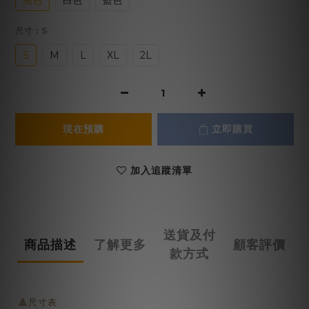
黑色
白色
藍色
尺寸
: S
S
M
L
XL
2L
現在預購
立即購買
加入追蹤清單
送貨及付
商品描述
了解更多
顧客評價
款方式
🔺尺寸表