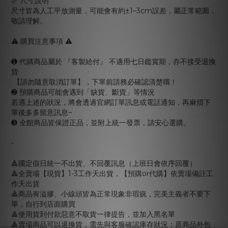
📏 尺寸說明
尺寸皆為人工平放測量，可能會有約±1–3cm誤差，屬正常範圍，
敬請理解。
⚠️ 購買注意事項 ⚠️
➊ 代購商品屬於 『客製給付』 不適用七日鑑賞期，亦不接受退換
貨
【請勿隨意取消訂單】，下單前請務必確認清楚哦！
➋ 預購商品可能會遇到「缺貨、斷貨」等情況
若遇上述的狀況，將會透過官網訂單訊息或電話通知，再麻煩下
單後多多留意訊息~
➌ 全館商品皆保證正品，並附上統一發票，請安心選購。
-
🔺國定假日統一不出貨、不回覆訊息（上班日會依序回覆）
🔺全賣場【現貨】1-3工作天出貨，【預購or代購】依賣場備註工
作天出貨
🔺商品有溢膠、小線頭皆為正常現象非瑕疵，完美主義者不要下
單，自行到店面購買
🔺使用貨到付款惡意不取貨一律提告，並加入黑名單
🔺賣場商品可以退換貨，需先與客服確認庫存狀況；原商品外包