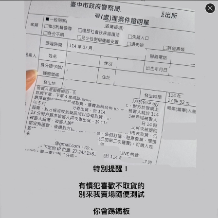
裝必須保持完整＆吊牌不能拆剪才能退換貨（退換貨須知請詳售
後小卡）
🔺商品一旦下水任何理由皆不接受退換貨
-
🔍【INSTAGRAM】：bjy_666
🔍【LINE 官方】：@bjy_666
您可能喜歡...