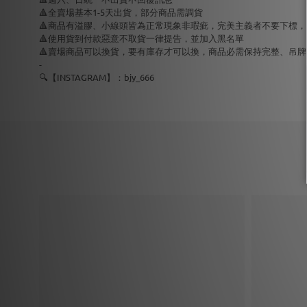
🔺全賣場基本1-5天出貨，部分商品需調貨
🔺商品有溢膠、小線頭皆為正常現象非瑕疵，完美主義者不要下標
🔺使用貨到付款惡意不取貨一律提告，並加入黑名單
🔺賣場商品可以換貨，要有庫存才可以換，商品必需保持完整、吊
-
🔍【INSTAGRAM】：bjy_666