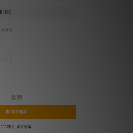
定貼紙
,580
米灰
售完
貨到通知我
加入追蹤清單