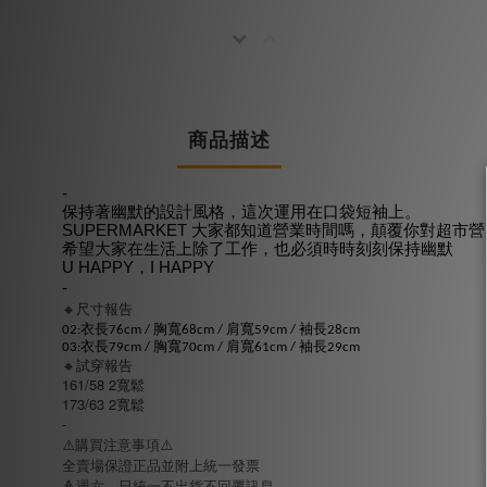
商品描述
-
保持著幽默的設計風格，這次運用在口袋短袖上。
SUPERMARKET 大家都知道營業時間嗎，顛覆你對超市
希望大家在生活上除了工作，也必須時時刻刻保持幽默
U HAPPY，I HAPPY
-
🔸尺寸報告
02:衣長76cm / 胸寬68cm / 肩寬59cm / 袖長28cm
03:衣長79cm / 胸寬70cm / 肩寬61cm / 袖長29cm
🔸試穿報告
161/58 2寬鬆
173/63 2寬鬆
-
⚠️購買注意事項⚠️
全賣場保證正品並附上統一發票
🔺週六、日統一不出貨不回覆訊息