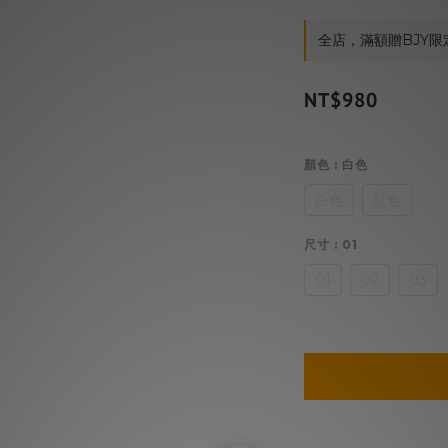
全店，滿額贈BJY限
NT$980
顏色
: 白色
白色
紅色
尺寸
: 01
01
02
03