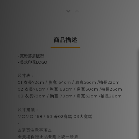
商品描述
- 寬鬆落肩版型
- 美式印花LOGO
尺寸表：
01 衣長72cm / 胸寬 64cm / 肩寬56cm /袖長22cm
02 衣長76cm / 胸寬 68cm / 肩寬60cm /袖長26cm
03 衣長79cm / 胸寬 70cm / 肩寬62cm /袖長28cm
尺寸建議：
MOMO 168 / 60 著02寬鬆 03大寬鬆
-
⚠️購買注意事項⚠️
全賣場保證正品並附上統一發票