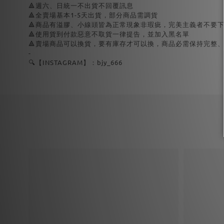
🔺週六、日統一不出貨不回覆訊息
🔺全賣場基本1-5天出貨，部分商品需調貨
🔺商品有溢膠、小線頭皆為正常現象非瑕疵，完美主義者不要
🔺使用貨到付款惡意不取貨一律提告，並加入黑名單
🔺賣場商品可以換貨，要有庫存才可以換，商品必需保持完整
-
🔍【INSTAGRAM】：bjy_666