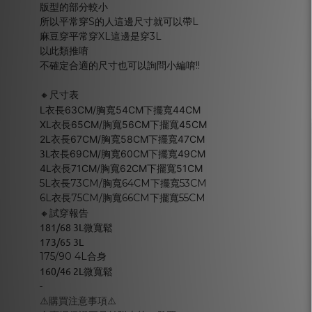
版型的部分較小
所以平常穿S的人這邊尺寸就可以帶L
麻豆穿平常穿XL這邊是穿3L
以此類推唷
不確定合適的尺寸也可以詢問小編唷!!
🔸尺寸表
L衣長63CM/胸寬54CM下擺寬44CM
XL衣長65CM/胸寬56CM
下擺寬45CM
2L衣長67CM/胸寬58CM
下擺寬47CM
3L
衣長69CM/胸寬60CM
下擺寬49CM
4L衣長71CM/胸寬62CM
下擺寬51CM
5L衣長73CM/胸寬64CM下擺寬53CM
6L衣長75CM/胸寬66CM下擺寬55CM
🔸試穿報告
181/68 3L微寬鬆
173/65 3L
175/90 4L合身
160/46 2L微寬鬆
-
⚠️購買注意事項⚠️