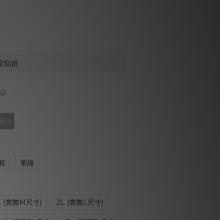
定貼紙
0
日)
其
軍綠
L (實際M尺寸)
2L (實際L尺寸)