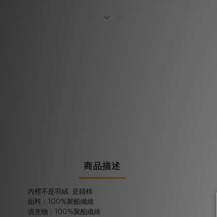
商品描述
內裡不是羽絨 是鋪棉
面料：100%聚酯纖維
填充物：100%聚酯纖維