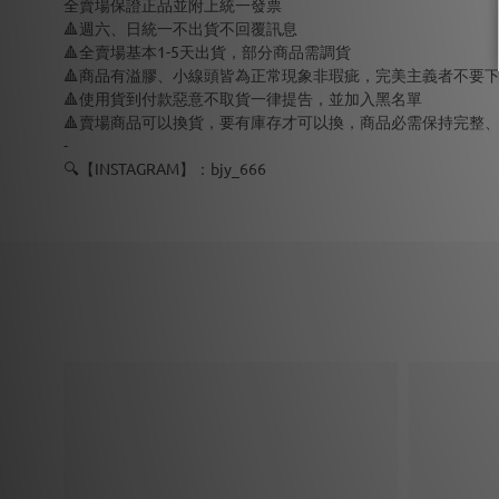
全賣場保證正品並附上統一發票
🔺週六、日統一不出貨不回覆訊息
🔺全賣場基本1-5天出貨，部分商品需調貨
🔺商品有溢膠、小線頭皆為正常現象非瑕疵，完美主義者不要
🔺使用貨到付款惡意不取貨一律提告，並加入黑名單
🔺賣場商品可以換貨，要有庫存才可以換，商品必需保持完整
-
🔍【INSTAGRAM】：bjy_666