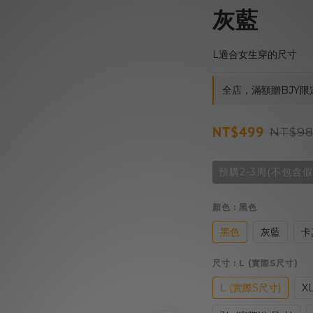
灰藍
L適合女生穿的尺寸
全店，滿額贈BJY限
NT$499
NT$98
預購2-3周(不包含假
顏色
: 黑色
黑色
灰藍
卡
尺寸
: L (實際S尺寸)
L (實際S尺寸)
X