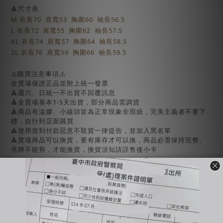
🔺尺寸表
M 衣長70 肩寬53 胸圍60 袖長56.5
L 衣長72 肩寬55 胸圍62 袖長57.5
XL 衣長74 肩寬57 胸圍64 袖長58.5
2L 衣長76 肩寬59 胸圍66 袖長59.5
-
⚠️購買注意事項⚠️
全賣場保證正品並附上統一發票
🔺週六、日統一不出貨不回覆訊息
🔺全賣場基本1-5天出貨，部分商品需調貨
🔺商品有溢膠、小線頭皆為正常現象非瑕疵，完美主義者不要下
標，自行到店面購買
🔺使用貨到付款惡意不取貨一律提告，並加入黑名單
🔺賣場商品可以換貨，要有庫存才可以換，商品必需保持完整、
吊牌不能剪，才能換貨，換貨須知請詳售後小卡
-
🔍【INSTAGRAM】：bjy_666