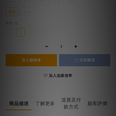
黑色
軍綠
米灰
藍色
橙紅
土黃
紫色
深灰
尺寸
: L
M
L
XL
2L
加入購物車
立即購買
加入追蹤清單
送貨及付
商品描述
了解更多
顧客評價
款方式