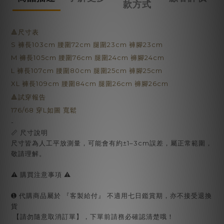
款方式
🔺尺寸表
S 褲長103cm 腰圍72cm 腿圍23cm 褲腳23cm
M
褲長105cm 腰圍76cm 腿圍24cm 褲腳24cm
L
褲長107cm 腰圍80cm 腿圍25cm 褲腳25cm
XL
褲長109cm 腰圍84cm 腿圍26cm 褲腳26cm
🔺試穿報告
176/68 穿L如圖 寬鬆
-
📏 尺寸說明
尺寸皆為人工平放測量，可能會有約±1–3cm誤差，屬正常範圍，
敬請理解。
⚠️ 購買注意事項 ⚠️
➊ 代購商品屬於 『客製給付』 不適用七日鑑賞期，亦不接受退換
貨
【請勿隨意取消訂單】，下單前請務必確認清楚哦！