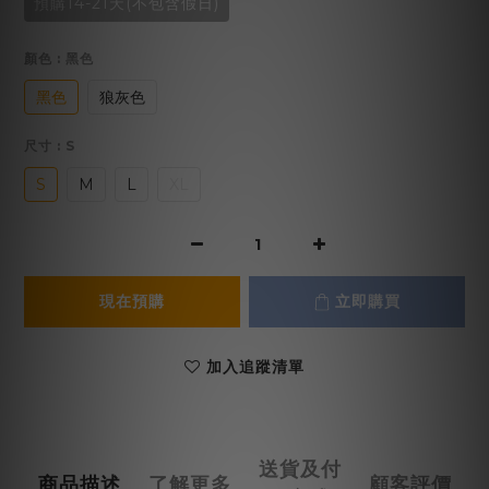
預購14-21天(不包含假日)
顏色
: 黑色
黑色
狼灰色
尺寸
: S
S
M
L
XL
現在預購
立即購買
加入追蹤清單
送貨及付
商品描述
了解更多
顧客評價