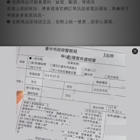
➋ 預購商品可能會遇到「缺貨、斷貨」等情況
若遇上述的狀況，將會透過官網訂單訊息或電話通知，再麻煩下
單後多多留意訊息~
➌ 全館商品皆保證正品，並附上統一發票，請安心選購。
-
🔺國定假日統一不出貨、不回覆訊息（上班日會依序回覆）
🔺全賣場【現貨】1-3工作天出貨，【預購or代購】依賣場備註工
作天出貨
🔺商品有溢膠、小線頭皆為正常現象非瑕疵，完美主義者不要下
單，自行到店面購買
🔺使用貨到付款惡意不取貨一律提告，並加入黑名單
🔺賣場商品可以退換貨，需先與客服確認庫存狀況；原商品外包
裝必須保持完整＆吊牌不能拆剪才能退換貨（退換貨須知請詳售
後小卡）
🔺商品一旦下水任何理由皆不接受退換貨
-
🔍【INSTAGRAM】：bjy_666
🔍【LINE 官方】：@bjy_666