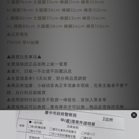
S 腰圍74cm 大腿圍35cm 褲腳21cm 褲長100cm
M 腰圍78cm 大腿圍36cm 褲腳22cm 褲長102cm
L 腰圍82cm 大腿圍37cm 褲腳23cm 褲長104cm
XL 腰圍86cm 大腿圍38cm 褲腳24cm 褲長106cm
🔺試穿報告
176/68 穿M如圖
-
⚠️購買注意事項⚠️
全賣場保證正品並附上統一發票
🔺週六、日統一不出貨不回覆訊息
🔺全賣場基本1-5天出貨，部分商品需調貨
🔺商品有溢膠、小線頭皆為正常現象非瑕疵，完美主義者不要下
標，自行到店面購買
🔺使用貨到付款惡意不取貨一律提告，並加入黑名單
🔺賣場商品可以換貨，要有庫存才可以換，商品必需保持完整、
吊牌不能剪，才能換貨，換貨須知請詳售後小卡
-
🔍【INSTAGRAM】：bjy_666