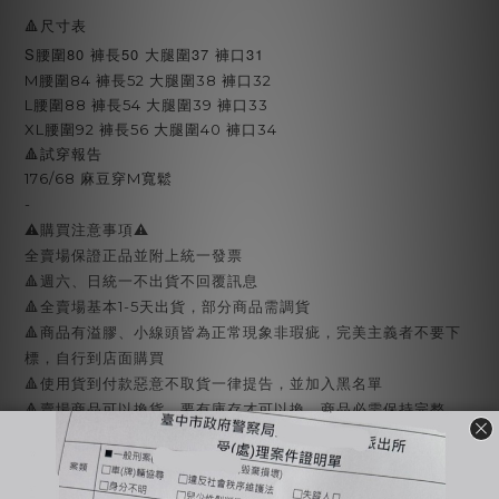
🔺尺寸表
S腰圍80 褲長50 大腿圍37 褲口31
M腰圍84 褲長52 大腿圍38 褲口32
L腰圍88 褲長54 大腿圍39 褲口33
XL腰圍92 褲長56 大腿圍40 褲口34
🔺試穿報告
176/68 麻豆穿M寬鬆
-
⚠️購買注意事項⚠️
全賣場保證正品並附上統一發票
🔺週六、日統一不出貨不回覆訊息
🔺全賣場基本1-5天出貨，部分商品需調貨
🔺商品有溢膠、小線頭皆為正常現象非瑕疵，完美主義者不要下
標，自行到店面購買
🔺使用貨到付款惡意不取貨一律提告，並加入黑名單
🔺賣場商品可以換貨，要有庫存才可以換，商品必需保持完整、
吊牌不能剪，才能換貨，換貨須知請詳售後小卡
-
🔍【INSTAGRAM】：BJY_666