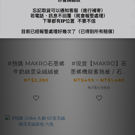
#預購 MAXRO石墨烯
#現貨【MAXRO】石
牛奶絲雲朵絨絨被
墨烯機能蓄熱被 / 石墨
烯機能碟型枕 記憶枕
NT$2,280
NT$499 ~ NT$1,480
NT$1,980