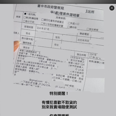
販售結束
#預購 韓國連線 天絲
#預購 MAXRO 石墨
莫代爾 棉被 四季被 單
烯銀離子澎澎棉花被 2
人被 雙人被 小熊 狗狗
色
NT$2,080 ~ NT$2,380
NT$1,680
灰熊
下單結帳享有團購價